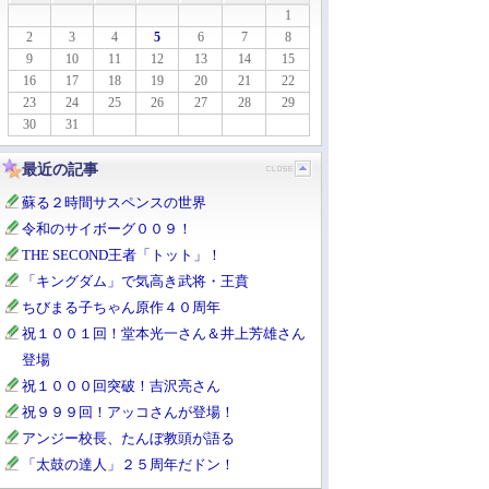
1
2
3
4
5
6
7
8
9
10
11
12
13
14
15
16
17
18
19
20
21
22
23
24
25
26
27
28
29
30
31
最近の記事
蘇る２時間サスペンスの世界
令和のサイボーグ００９！
THE SECOND王者「トット」！
「キングダム」で気高き武将・王賁
ちびまる子ちゃん原作４０周年
祝１００１回！堂本光一さん＆井上芳雄さん
登場
祝１０００回突破！吉沢亮さん
祝９９９回！アッコさんが登場！
アンジー校長、たんぼ教頭が語る
「太鼓の達人」２５周年だドン！