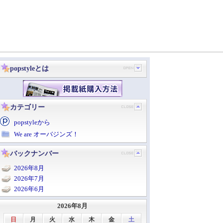
popstyleとは
カテゴリー
popstyleから
We are オーバジンズ！
バックナンバー
2026年8月
2026年7月
2026年6月
2026年8月
日
月
火
水
木
金
土