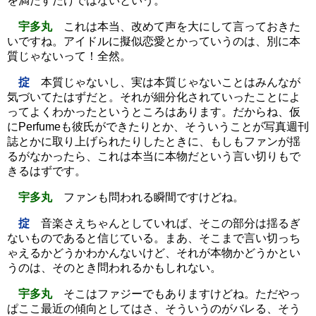
を満たすだけではないという。
宇多丸
これは本当、改めて声を大にして言っておきた
いですね。アイドルに擬似恋愛とかっていうのは、別に本
質じゃないって！全然。
掟
本質じゃないし、実は本質じゃないことはみんなが
気づいてたはずだと。それが細分化されていったことによ
ってよくわかったというところはあります。だからね、仮
にPerfumeも彼氏ができたりとか、そういうことが写真週刊
誌とかに取り上げられたりしたときに、もしもファンが揺
るがなかったら、これは本当に本物だという言い切りもで
きるはずです。
宇多丸
ファンも問われる瞬間ですけどね。
掟
音楽さえちゃんとしていれば、そこの部分は揺るぎ
ないものであると信じている。まあ、そこまで言い切っち
ゃえるかどうかわかんないけど、それが本物かどうかとい
うのは、そのとき問われるかもしれない。
宇多丸
そこはファジーでもありますけどね。ただやっ
ぱここ最近の傾向としてはさ、そういうのがバレる、そう