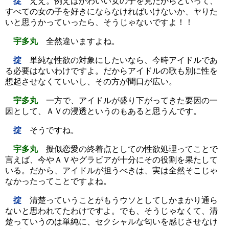
掟
ええ。例えばかわいい女の子を見たからといって、
すべての女の子を好きにならなければいけないか、ヤりた
いと思うかっていったら、そうじゃないですよ！！
宇多丸
全然違いますよね。
掟
単純な性欲の対象にしたいなら、今時アイドルであ
る必要はないわけですよ。だからアイドルの歌も別に性を
想起させなくていいし、その方が間口が広い。
宇多丸
一方で、アイドルが盛り下がってきた要因の一
因として、ＡＶの浸透というのもあると思うんです。
掟
そうですね。
宇多丸
擬似恋愛の終着点としての性欲処理ってことで
言えば、今やＡＶやグラビアが十分にその役割を果たして
いる。だから、アイドルが担うべきは、実は全然そこじゃ
なかったってことですよね。
掟
清楚っていうことがもうウソとしてしかまかり通ら
ないと思われてたわけですよ。でも、そうじゃなくて、清
楚っていうのは単純に、セクシャルな匂いを感じさせなけ