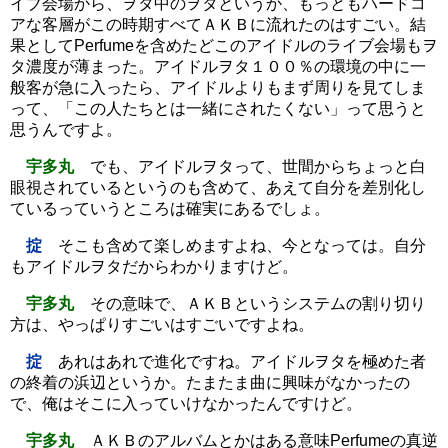
イブ会場から、ヲタ中のヲタというか、もっともハードコ
アな客層がこの時期すべてＡＫＢに流れたのはすごい。結
果としてPerfumeを含めたどこのアイドルのライブ会場もヲ
タ濃度が薄まった。アイドルヲタ１００％の環境の中に一
般客が急に入ったら、アイドルよりもまず周りを見てしま
って、「この人たちとは一緒にされたくない」って思うと
思うんですよ。
宇多丸
でも、アイドルヲタって、世間からちょっと白
眼視されているというのも含めて、あえて自分を差別化し
ているっていうところは確実にあるでしょ。
掟
そこも含めて楽しめますよね、今となっては。自分
もアイドルヲタだからわかりますけど。
宇多丸
その意味で、ＡＫＢというシステムの割り切り
方は、やっぱりすごいはすごいですよね。
掟
あれはあれで進化ですね。アイドルヲタを極めた者
の終着の浜辺というか。たまたま曲に興味がなかったの
で、俺はそこに入っていけなかったんですけど。
宇多丸
ＡＫＢのアルバムとかはある意味Perfumeの真逆