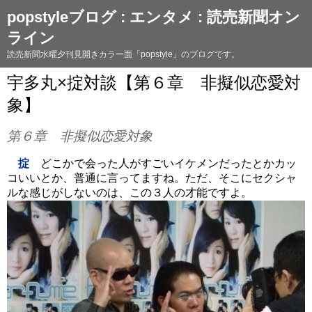
popstyleブログ : エンタメ : 読売新聞オン
ライン
読売新聞水曜夕刊見開きカラー面「popstyle」のブログです。
宇多丸×掟対談【第６章 非擬似恋愛対
象】
第６章 非擬似恋愛対象
掟
どこかで会った人がすごいイケメンだったとかカッ
コいいとか、普通に言ってますね。ただ、そこにセクシャ
ルな感じがしないのは、この３人の才能ですよ。