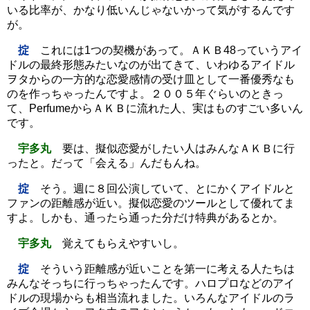
いる比率が、かなり低いんじゃないかって気がするんです
が。
掟
これには1つの契機があって。ＡＫＢ48っていうアイ
ドルの最終形態みたいなのが出てきて、いわゆるアイドル
ヲタからの一方的な恋愛感情の受け皿として一番優秀なも
のを作っちゃったんですよ。２００５年ぐらいのときっ
て、PerfumeからＡＫＢに流れた人、実はものすごい多いん
です。
宇多丸
要は、擬似恋愛がしたい人はみんなＡＫＢに行
ったと。だって「会える」んだもんね。
掟
そう。週に８回公演していて、とにかくアイドルと
ファンの距離感が近い。擬似恋愛のツールとして優れてま
すよ。しかも、通ったら通った分だけ特典があるとか。
宇多丸
覚えてもらえやすいし。
掟
そういう距離感が近いことを第一に考える人たちは
みんなそっちに行っちゃったんです。ハロプロなどのアイ
ドルの現場からも相当流れました。いろんなアイドルのラ