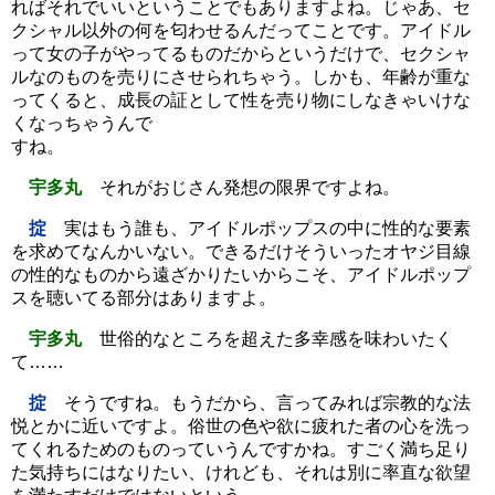
ればそれでいいということでもありますよね。じゃあ、セ
クシャル以外の何を匂わせるんだってことです。アイドル
って女の子がやってるものだからというだけで、セクシャ
ルなのものを売りにさせられちゃう。しかも、年齢が重な
ってくると、成長の証として性を売り物にしなきゃいけな
くなっちゃうんで
すね。
宇多丸
それがおじさん発想の限界ですよね。
掟
実はもう誰も、アイドルポップスの中に性的な要素
を求めてなんかいない。できるだけそういったオヤジ目線
の性的なものから遠ざかりたいからこそ、アイドルポップ
スを聴いてる部分はありますよ。
宇多丸
世俗的なところを超えた多幸感を味わいたく
て……
掟
そうですね。もうだから、言ってみれば宗教的な法
悦とかに近いですよ。俗世の色や欲に疲れた者の心を洗っ
てくれるためのものっていうんですかね。すごく満ち足り
た気持ちにはなりたい、けれども、それは別に率直な欲望