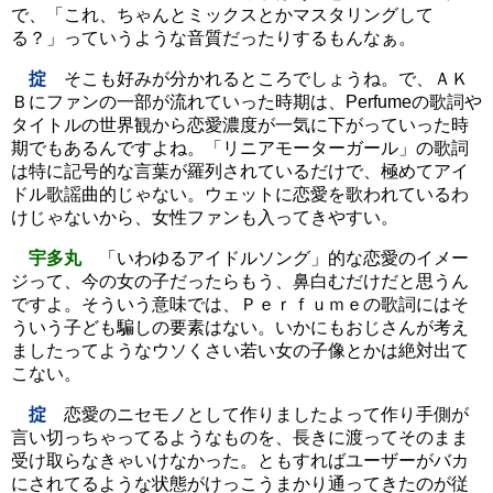
で、「これ、ちゃんとミックスとかマスタリングして
る？」っていうような音質だったりするもんなぁ。
掟
そこも好みが分かれるところでしょうね。で、ＡＫ
Ｂにファンの一部が流れていった時期は、Perfumeの歌詞や
タイトルの世界観から恋愛濃度が一気に下がっていった時
期でもあるんですよね。「リニアモーターガール」の歌詞
は特に記号的な言葉が羅列されているだけで、極めてアイ
ドル歌謡曲的じゃない。ウェットに恋愛を歌われているわ
けじゃないから、女性ファンも入ってきやすい。
宇多丸
「いわゆるアイドルソング」的な恋愛のイメー
ジって、今の女の子だったらもう、鼻白むだけだと思うん
ですよ。そういう意味では、Ｐｅｒｆｕｍｅの歌詞にはそ
ういう子ども騙しの要素はない。いかにもおじさんが考え
ましたってようなウソくさい若い女の子像とかは絶対出て
こない。
掟
恋愛のニセモノとして作りましたよって作り手側が
言い切っちゃってるようなものを、長きに渡ってそのまま
受け取らなきゃいけなかった。ともすればユーザーがバカ
にされてるような状態がけっこうまかり通ってきたのが従