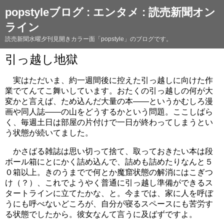
popstyleブログ : エンタメ : 読売新聞オン
ライン
読売新聞水曜夕刊見開きカラー面「popstyle」のブログです。
引っ越し地獄
実はただいま、約一週間後に控えた引っ越しに向けた作
業でてんてこ舞いしています。おたくの引っ越しの何が大
変かと言えば、ため込んだ大量の本――というかむしろ漫
画や同人誌――の山をどうするかという問題。ここしばら
く、毎週土日は部屋の片付けで一日が終わってしまうとい
う状態が続いてました。
かさばる雑誌は思い切って捨て、取っておきたい本は段
ボール箱にとにかく詰め込んで、詰めも詰めたりなんと５
０箱以上。きのうまでで何とか魔窟状態の解消にはこぎつ
け（？）、これでようやく普通に引っ越し準備ができるス
タートラインに立てたかな、と。今までは、家に人を呼ぼ
うにも呼べないどころが、自分が寝るスペースにも苦労す
る状態でしたから。彼女なんて言うに及ばずですよ。