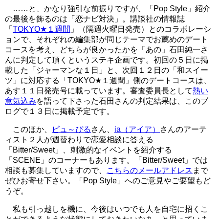
……と、かなり強引な前振りですが、「Pop Style」紹介
の最後を飾るのは「恋ナビ対決」。講談社の情報誌
「
TOKYO★１週間
」（隔週火曜日発売）とのコラボレーシ
ョンで、それぞれの編集部が同じテーマでお薦めのデート
コースを考え、どちらが良かったかを「あの」石田純一さ
んに判定して頂くというステキ企画です。初回の５日に掲
載した「ジャーマンな１日」と、次回１２日の「和スイー
ツ」に対応する「TOKYO★１週間」側のデートコースは、
あす１１日発売号に載っています。審査委員長として
熱い
意気込み
を語って下さった石田さんの判定結果は、このブ
ログで１３日に掲載予定です。
このほか、
ピュ～ぴる
さん、
ia（アイア）
さんのアーテ
ィスト２人が週替わりで恋愛相談に答える
「Bitter/Sweet」、刺激的なイベントを紹介する
「SCENE」のコーナーもあります。「Bitter/Sweet」では
相談も募集していますので、
こちらのメールアドレス
まで
ぜひお寄せ下さい。「Pop Style」へのご意見やご要望もど
うぞ。
私も引っ越しを機に、今後はいつでも人を自宅に招くこ